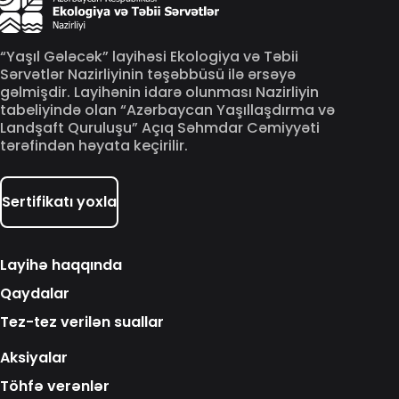
“Yaşıl Gələcək” layihəsi Ekologiya və Təbii
Sərvətlər Nazirliyinin təşəbbüsü ilə ərsəyə
gəlmişdir. Layihənin idarə olunması Nazirliyin
tabeliyində olan “Azərbaycan Yaşıllaşdırma və
Landşaft Quruluşu” Açıq Səhmdar Cəmiyyəti
tərəfindən həyata keçirilir.
Sertifikatı yoxla
Layihə haqqında
Qaydalar
Tez-tez verilən suallar
Aksiyalar
Töhfə verənlər