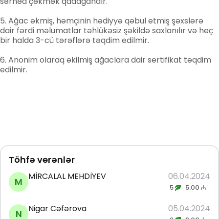
sərhəd çəkmək qadağandır.
Ağac əkmiş, həmçinin hədiyyə qəbul etmiş şəxslərə
dair fərdi məlumatlar təhlükəsiz şəkildə saxlanılır və heç
bir halda 3-cü tərəflərə təqdim edilmir.
Anonim olaraq əkilmiş ağaclara dair sertifikat təqdim
edilmir.
Töhfə verənlər
MİRCALAL MEHDİYEV
06.04.2024
M
5
5.00 ₼
Nigar Cəfərova
05.04.2024
N