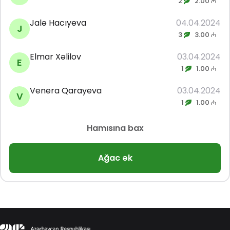
2
2.00 ₼
Jalə Hacıyeva
04.04.2024
J
3
3.00 ₼
Elmar Xəlilov
03.04.2024
E
1
1.00 ₼
Venera Qarayeva
03.04.2024
V
1
1.00 ₼
Hamısına bax
Ağac ək