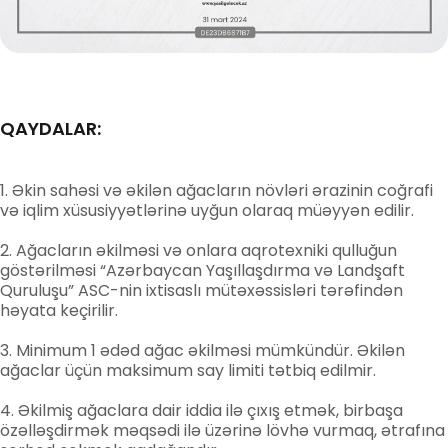
QAYDALAR:
Əkin sahəsi və əkilən ağacların növləri ərazinin coğrafi
və iqlim xüsusiyyətlərinə uyğun olaraq müəyyən edilir.
Ağacların əkilməsi və onlara aqrotexniki qulluğun
göstərilməsi “Azərbaycan Yaşıllaşdırma və Landşaft
Quruluşu” ASC-nin ixtisaslı mütəxəssisləri tərəfindən
həyata keçirilir.
Minimum 1 ədəd ağac əkilməsi mümkündür. Əkilən
ağaclar üçün maksimum say limiti tətbiq edilmir.
Əkilmiş ağaclara dair iddia ilə çıxış etmək, birbaşa
özəlləşdirmək məqsədi ilə üzərinə lövhə vurmaq, ətrafına