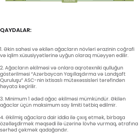
QAYDALAR:
Əkin sahəsi və əkilən ağacların növləri ərazinin coğrafi
və iqlim xüsusiyyətlərinə uyğun olaraq müəyyən edilir.
Ağacların əkilməsi və onlara aqrotexniki qulluğun
göstərilməsi “Azərbaycan Yaşıllaşdırma və Landşaft
Quruluşu” ASC-nin ixtisaslı mütəxəssisləri tərəfindən
həyata keçirilir.
Minimum 1 ədəd ağac əkilməsi mümkündür. Əkilən
ağaclar üçün maksimum say limiti tətbiq edilmir.
Əkilmiş ağaclara dair iddia ilə çıxış etmək, birbaşa
özəlləşdirmək məqsədi ilə üzərinə lövhə vurmaq, ətrafına
sərhəd çəkmək qadağandır.