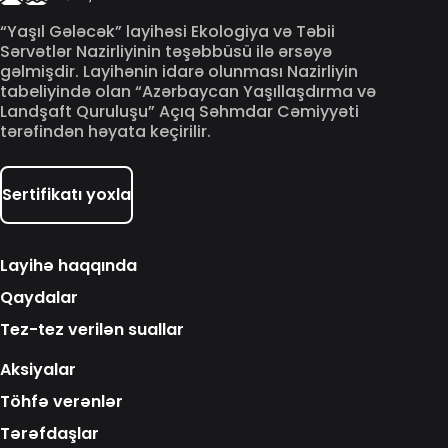
“Yaşıl Gələcək” layihəsi Ekologiya və Təbii
Sərvətlər Nazirliyinin təşəbbüsü ilə ərsəyə
gəlmişdir. Layihənin idarə olunması Nazirliyin
tabeliyində olan “Azərbaycan Yaşıllaşdırma və
Landşaft Quruluşu” Açıq Səhmdar Cəmiyyəti
tərəfindən həyata keçirilir.
Sertifikatı yoxla
Layihə haqqında
Qaydalar
Tez-tez verilən suallar
Aksiyalar
Töhfə verənlər
Tərəfdaşlar