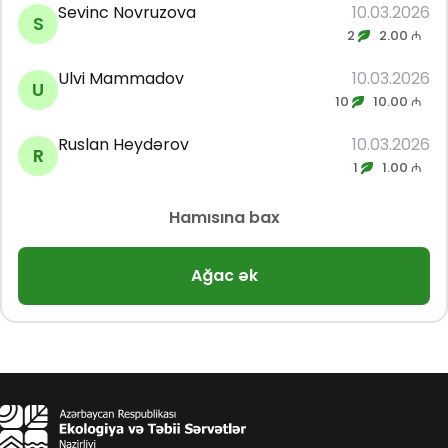
Sevinc Novruzova
10.03.2026
S
2
2.00 ₼
Ulvi Mammadov
10.03.2026
U
10
10.00 ₼
Ruslan Heydərov
10.03.2026
R
1
1.00 ₼
Hamısına bax
Ağac ək