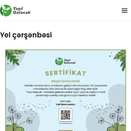
Yel çərşənbəsi