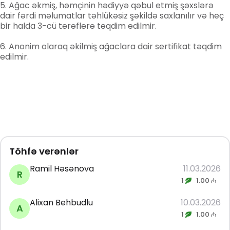
Ağac əkmiş, həmçinin hədiyyə qəbul etmiş şəxslərə
dair fərdi məlumatlar təhlükəsiz şəkildə saxlanılır və heç
bir halda 3-cü tərəflərə təqdim edilmir.
Anonim olaraq əkilmiş ağaclara dair sertifikat təqdim
edilmir.
Töhfə verənlər
Ramil Həsənova
11.03.2026
R
1
1.00 ₼
Alixan Behbudlu
10.03.2026
A
1
1.00 ₼