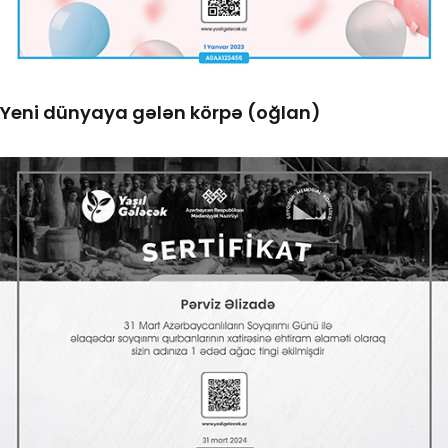
Yeni dünyaya gələn körpə (oğlan)