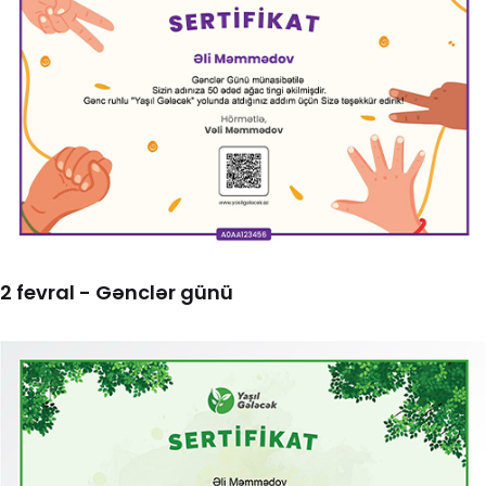
2 fevral - Gənclər günü