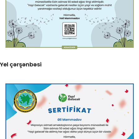
Yel çərşənbəsi