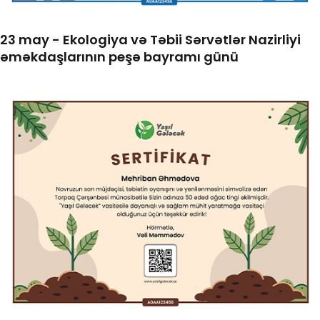
23 may - Ekologiya və Təbii Sərvətlər Nazirliyi
əməkdaşlarının peşə bayramı günü