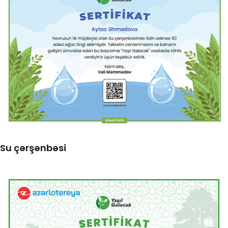
Su çərşənbəsi