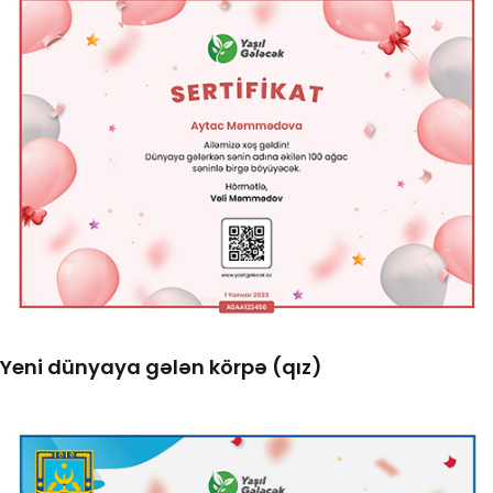
Yeni dünyaya gələn körpə (qız)