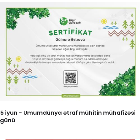
5 iyun - Ümumdünya ətraf mühitin mühafizəsi
günü