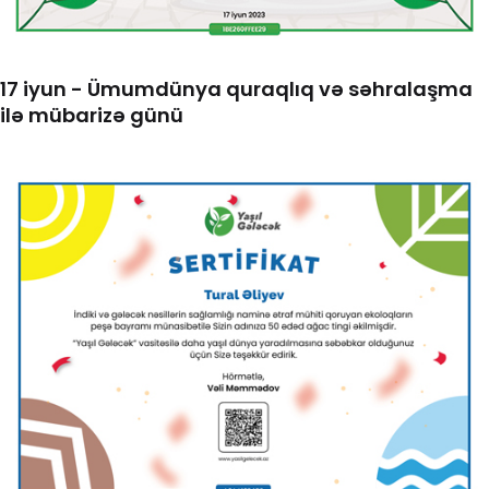
17 iyun - Ümumdünya quraqlıq və səhralaşma
ilə mübarizə günü