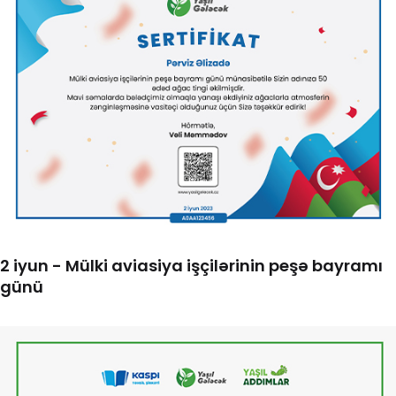
2 iyun - Mülki aviasiya işçilərinin peşə bayramı
günü