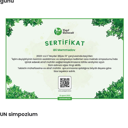
günü
UN simpozium