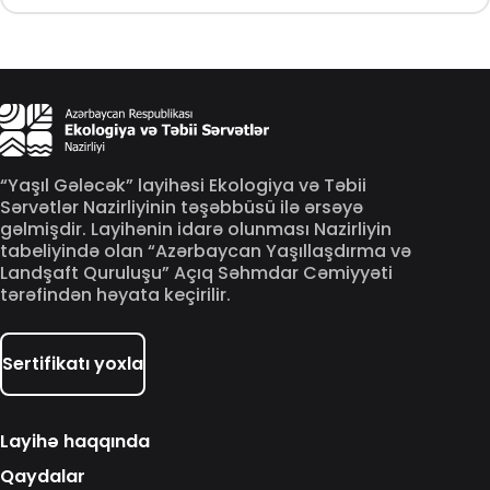
“Yaşıl Gələcək” layihəsi Ekologiya və Təbii
Sərvətlər Nazirliyinin təşəbbüsü ilə ərsəyə
gəlmişdir. Layihənin idarə olunması Nazirliyin
tabeliyində olan “Azərbaycan Yaşıllaşdırma və
Landşaft Quruluşu” Açıq Səhmdar Cəmiyyəti
tərəfindən həyata keçirilir.
Sertifikatı yoxla
Layihə haqqında
Qaydalar