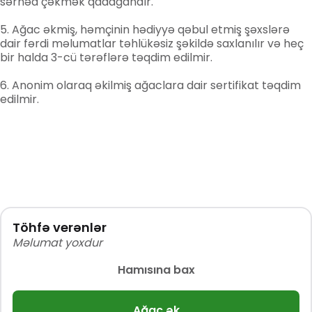
sərhəd çəkmək qadağandır.
Ağac əkmiş, həmçinin hədiyyə qəbul etmiş şəxslərə
dair fərdi məlumatlar təhlükəsiz şəkildə saxlanılır və heç
bir halda 3-cü tərəflərə təqdim edilmir.
Anonim olaraq əkilmiş ağaclara dair sertifikat təqdim
edilmir.
Töhfə verənlər
Məlumat yoxdur
Hamısına bax
Ağac ək