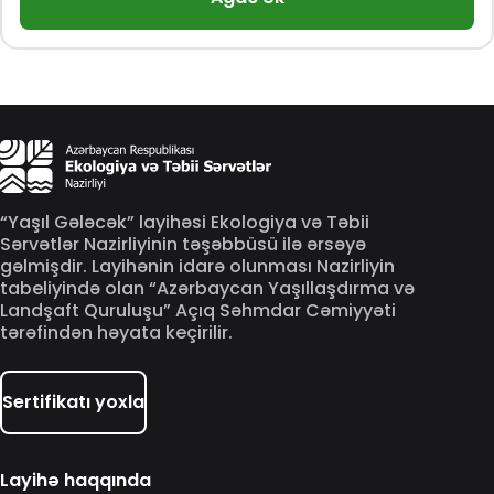
“Yaşıl Gələcək” layihəsi Ekologiya və Təbii
Sərvətlər Nazirliyinin təşəbbüsü ilə ərsəyə
gəlmişdir. Layihənin idarə olunması Nazirliyin
tabeliyində olan “Azərbaycan Yaşıllaşdırma və
Landşaft Quruluşu” Açıq Səhmdar Cəmiyyəti
tərəfindən həyata keçirilir.
Sertifikatı yoxla
Layihə haqqında