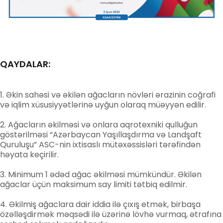
QAYDALAR:
Əkin sahəsi və əkilən ağacların növləri ərazinin coğrafi
və iqlim xüsusiyyətlərinə uyğun olaraq müəyyən edilir.
Ağacların əkilməsi və onlara aqrotexniki qulluğun
göstərilməsi “Azərbaycan Yaşıllaşdırma və Landşaft
Quruluşu” ASC-nin ixtisaslı mütəxəssisləri tərəfindən
həyata keçirilir.
Minimum 1 ədəd ağac əkilməsi mümkündür. Əkilən
ağaclar üçün maksimum say limiti tətbiq edilmir.
Əkilmiş ağaclara dair iddia ilə çıxış etmək, birbaşa
özəlləşdirmək məqsədi ilə üzərinə lövhə vurmaq, ətrafına