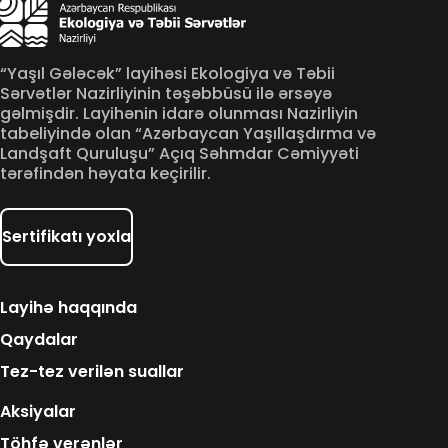
“Yaşıl Gələcək” layihəsi Ekologiya və Təbii
Sərvətlər Nazirliyinin təşəbbüsü ilə ərsəyə
gəlmişdir. Layihənin idarə olunması Nazirliyin
tabeliyində olan “Azərbaycan Yaşıllaşdırma və
Landşaft Quruluşu” Açıq Səhmdar Cəmiyyəti
tərəfindən həyata keçirilir.
Sertifikatı yoxla
Layihə haqqında
Qaydalar
Tez-tez verilən suallar
Aksiyalar
Töhfə verənlər