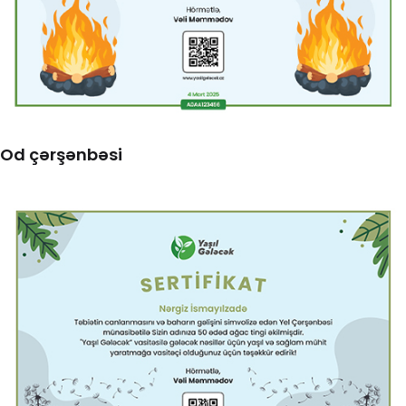
Od çərşənbəsi