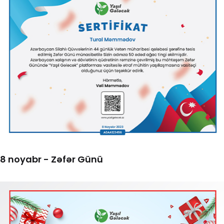
​8 noyabr - Zəfər Günü