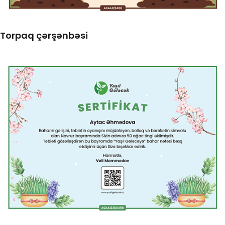
Torpaq çərşənbəsi