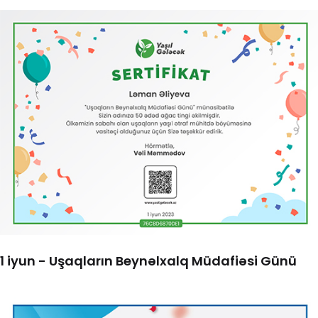
1 iyun - Uşaqların Beynəlxalq Müdafiəsi Günü