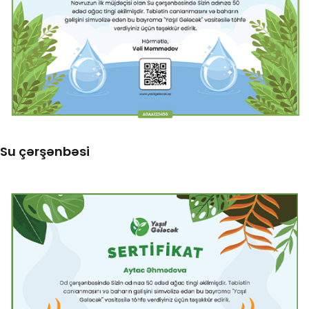
Su çərşənbəsi