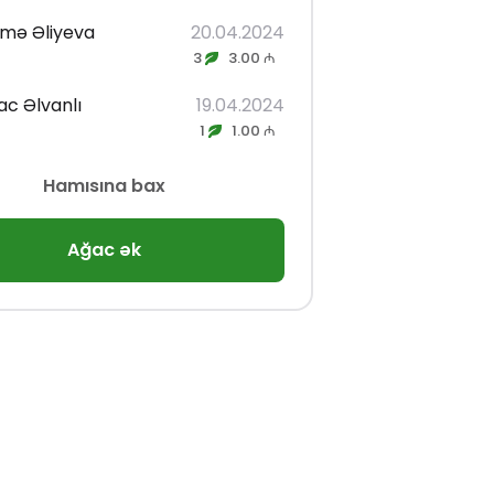
imə Əliyeva
20.04.2024
3
3.00 ₼
ac Əlvanlı
19.04.2024
1
1.00 ₼
Hamısına bax
Ağac ək