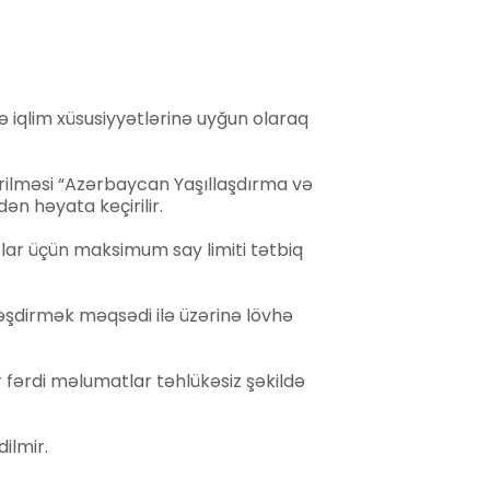
və iqlim xüsusiyyətlərinə uyğun olaraq
ərilməsi “Azərbaycan Yaşıllaşdırma və
ən həyata keçirilir.
ar üçün maksimum say limiti tətbiq
lləşdirmək məqsədi ilə üzərinə lövhə
 fərdi məlumatlar təhlükəsiz şəkildə
ilmir.