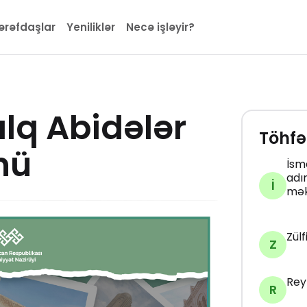
ərəfdaşlar
Yeniliklər
Necə işləyir?
alq Abidələr
Töhfə
nü
İsm
adı
İ
mək
Zül
Z
Rey
R