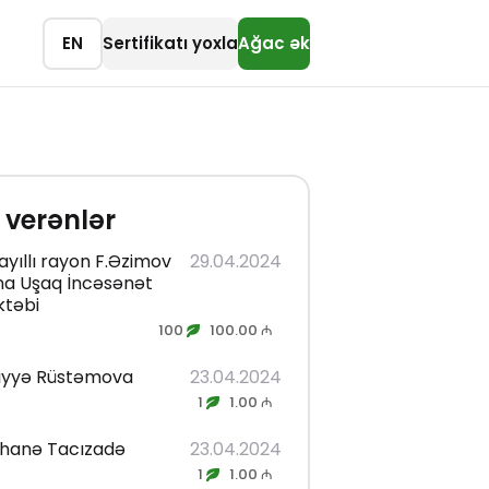
EN
Sertifikatı yoxla
Ağac ək
 verənlər
ayıllı rayon F.Əzimov
29.04.2024
na Uşaq İncəsənət
təbi
100
100.00 ₼
fiyyə Rüstəmova
23.04.2024
1
1.00 ₼
hanə Tacızadə
23.04.2024
1
1.00 ₼