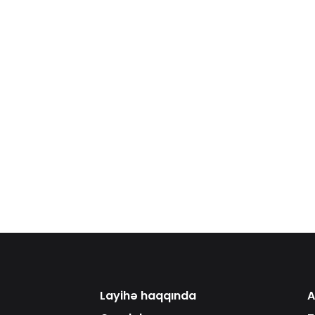
Layihə haqqında
A