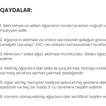
QAYDALAR:
Əkin sahəsi və əkilən ağacların növləri ərazinin coğrafi 
müəyyən edilir.
Ağacların əkilməsi və onlara aqrotexniki qulluğun göst
Landşaft Quruluşu” ASC-nin ixtisaslı mütəxəssisləri tərəfind
Minimum 1 ədəd ağac əkilməsi mümkündür. Əkilən ağacl
edilmir.
Əkilmiş ağaclara dair iddia ilə çıxış etmək, birbaşa özə
vurmaq, ətrafına sərhəd çəkmək qadağandır.
Ağac əkmiş, həmçinin hədiyyə qəbul etmiş şəxslərə dair
saxlanılır və heç bir halda 3-cü tərəflərə təqdim edilmir.
Anonim olaraq əkilmiş ağaclara dair sertifikat təqdim ed