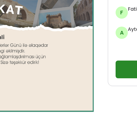
Fat
F
Ayt
A