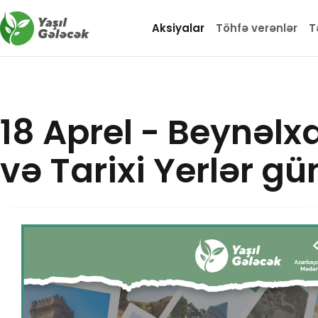
Aksiyalar
Töhfə verənlər
T
18 Aprel - Beynəlx
və Tarixi Yerlər gü