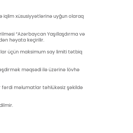
və iqlim xüsusiyyətlərinə uyğun olaraq
ərilməsi “Azərbaycan Yaşıllaşdırma və
ən həyata keçirilir.
ar üçün maksimum say limiti tətbiq
lləşdirmək məqsədi ilə üzərinə lövhə
 fərdi məlumatlar təhlükəsiz şəkildə
ilmir.