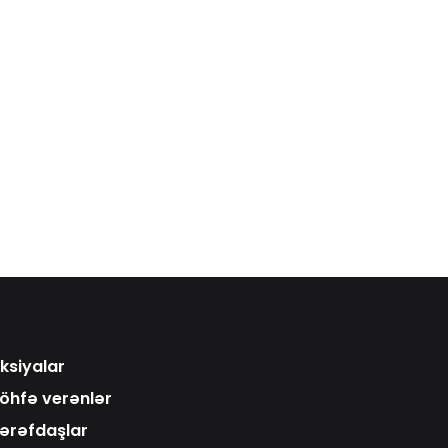
ksiyalar
öhfə verənlər
ərəfdaşlar