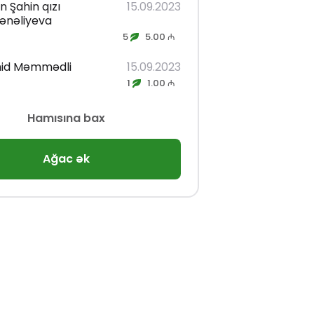
n Şahin qızı
15.09.2023
ənəliyeva
5
5.00 ₼
id Məmmədli
15.09.2023
1
1.00 ₼
Hamısına bax
Ağac ək