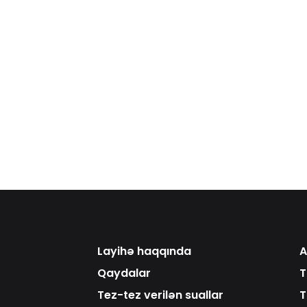
Layihə haqqında
A
Qaydalar
T
Tez-tez verilən suallar
T