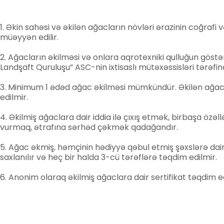
Əkin sahəsi və əkilən ağacların növləri ərazinin coğrafi 
müəyyən edilir.
Ağacların əkilməsi və onlara aqrotexniki qulluğun göst
Landşaft Quruluşu” ASC-nin ixtisaslı mütəxəssisləri tərəfind
Minimum 1 ədəd ağac əkilməsi mümkündür. Əkilən ağacl
edilmir.
Əkilmiş ağaclara dair iddia ilə çıxış etmək, birbaşa özə
vurmaq, ətrafına sərhəd çəkmək qadağandır.
Ağac əkmiş, həmçinin hədiyyə qəbul etmiş şəxslərə dair
saxlanılır və heç bir halda 3-cü tərəflərə təqdim edilmir.
Anonim olaraq əkilmiş ağaclara dair sertifikat təqdim ed