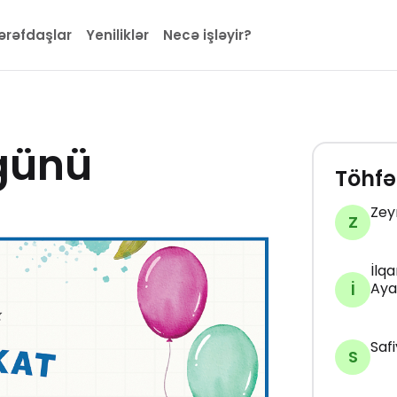
ərəfdaşlar
Yeniliklər
Necə işləyir?
 günü
Töhfə
Zey
Z
İlqa
İ
Aya
Saf
S