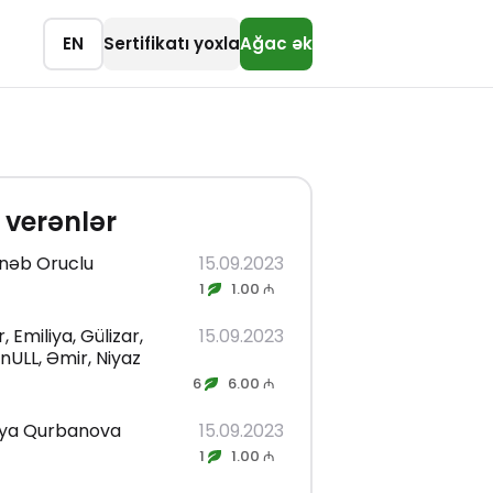
EN
Sertifikatı yoxla
Ağac ək
 verənlər
nəb Oruclu
15.09.2023
1
1.00 ₼
r, Emiliya, Gülizar,
15.09.2023
nULL, Əmir, Niyaz
6
6.00 ₼
iya Qurbanova
15.09.2023
1
1.00 ₼