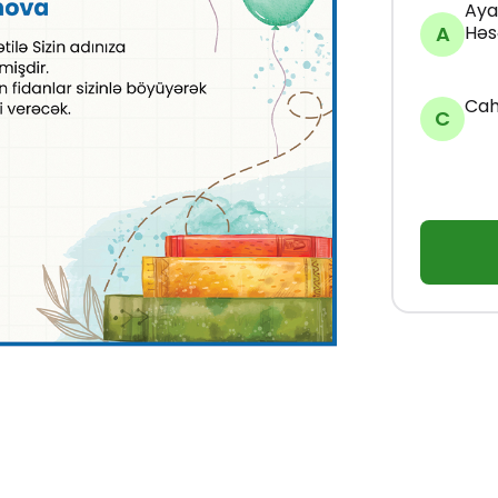
Aya
A
Həs
Cah
C