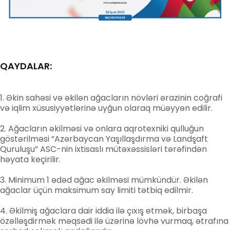
QAYDALAR:
Əkin sahəsi və əkilən ağacların növləri ərazinin coğrafi
və iqlim xüsusiyyətlərinə uyğun olaraq müəyyən edilir.
Ağacların əkilməsi və onlara aqrotexniki qulluğun
göstərilməsi “Azərbaycan Yaşıllaşdırma və Landşaft
Quruluşu” ASC-nin ixtisaslı mütəxəssisləri tərəfindən
həyata keçirilir.
Minimum 1 ədəd ağac əkilməsi mümkündür. Əkilən
ağaclar üçün maksimum say limiti tətbiq edilmir.
Əkilmiş ağaclara dair iddia ilə çıxış etmək, birbaşa
özəlləşdirmək məqsədi ilə üzərinə lövhə vurmaq, ətrafına