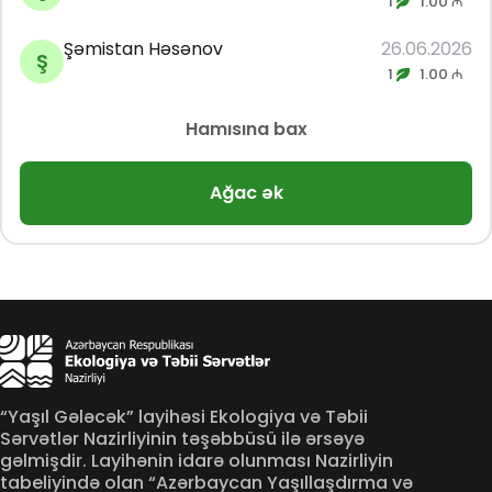
1
1.00 ₼
Şəmistan Həsənov
26.06.2026
Ş
1
1.00 ₼
Hamısına bax
Ağac ək
“Yaşıl Gələcək” layihəsi Ekologiya və Təbii
Sərvətlər Nazirliyinin təşəbbüsü ilə ərsəyə
gəlmişdir. Layihənin idarə olunması Nazirliyin
tabeliyində olan “Azərbaycan Yaşıllaşdırma və