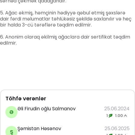
sərhəd çəkmək qadağandır.
Ağac əkmiş, həmçinin hədiyyə qəbul etmiş şəxslərə
dair fərdi məlumatlar təhlükəsiz şəkildə saxlanılır və heç
bir halda 3-cü tərəflərə təqdim edilmir.
Anonim olaraq əkilmiş ağaclara dair sertifikat təqdim
edilmir.
Töhfə verənlər
Əli Firudin oğlu Salmanov
25.06.2024
Ə
1
1.00 ₼
Şəmistan Həsənov
25.06.2025
Ş