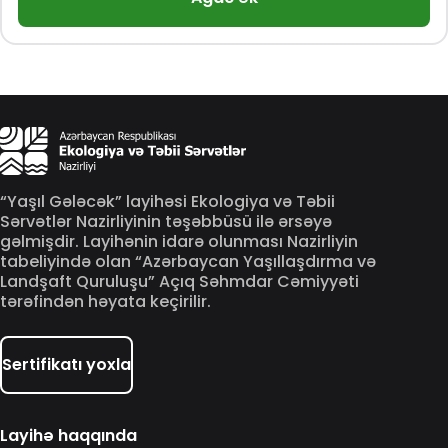
“Yaşıl Gələcək” layihəsi Ekologiya və Təbii
Sərvətlər Nazirliyinin təşəbbüsü ilə ərsəyə
gəlmişdir. Layihənin idarə olunması Nazirliyin
tabeliyində olan “Azərbaycan Yaşıllaşdırma və
Landşaft Quruluşu” Açıq Səhmdar Cəmiyyəti
tərəfindən həyata keçirilir.
Sertifikatı yoxla
Layihə haqqında