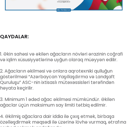
QAYDALAR:
Əkin sahəsi və əkilən ağacların növləri ərazinin coğrafi
və iqlim xüsusiyyətlərinə uyğun olaraq müəyyən edilir.
Ağacların əkilməsi və onlara aqrotexniki qulluğun
göstərilməsi “Azərbaycan Yaşıllaşdırma və Landşaft
Quruluşu” ASC-nin ixtisaslı mütəxəssisləri tərəfindən
həyata keçirilir.
Minimum 1 ədəd ağac əkilməsi mümkündür. Əkilən
ağaclar üçün maksimum say limiti tətbiq edilmir.
Əkilmiş ağaclara dair iddia ilə çıxış etmək, birbaşa
özəlləşdirmək məqsədi ilə üzərinə lövhə vurmaq, ətrafına