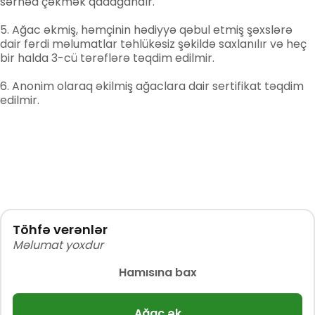
sərhəd çəkmək qadağandır.
Ağac əkmiş, həmçinin hədiyyə qəbul etmiş şəxslərə
dair fərdi məlumatlar təhlükəsiz şəkildə saxlanılır və heç
bir halda 3-cü tərəflərə təqdim edilmir.
Anonim olaraq əkilmiş ağaclara dair sertifikat təqdim
edilmir.
Töhfə verənlər
Məlumat yoxdur
Hamısına bax
Ağac ək