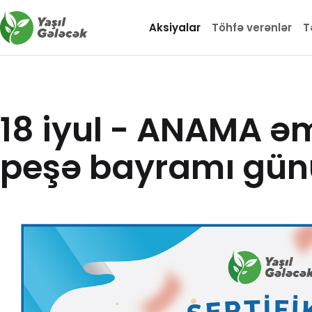
Aksiyalar
Töhfə verənlər
T
18 iyul - ANAMA ə
peşə bayramı gün