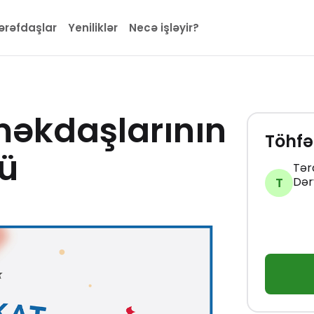
ərəfdaşlar
Yeniliklər
Necə işləyir?
məkdaşlarının
Töhfə
ü
Tər
T
Dər