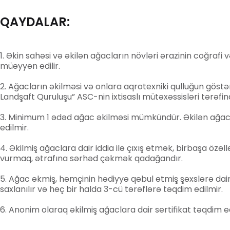
QAYDALAR:
Əkin sahəsi və əkilən ağacların növləri ərazinin coğrafi 
müəyyən edilir.
Ağacların əkilməsi və onlara aqrotexniki qulluğun göst
Landşaft Quruluşu” ASC-nin ixtisaslı mütəxəssisləri tərəfind
Minimum 1 ədəd ağac əkilməsi mümkündür. Əkilən ağacl
edilmir.
Əkilmiş ağaclara dair iddia ilə çıxış etmək, birbaşa özə
vurmaq, ətrafına sərhəd çəkmək qadağandır.
Ağac əkmiş, həmçinin hədiyyə qəbul etmiş şəxslərə dair
saxlanılır və heç bir halda 3-cü tərəflərə təqdim edilmir.
Anonim olaraq əkilmiş ağaclara dair sertifikat təqdim ed