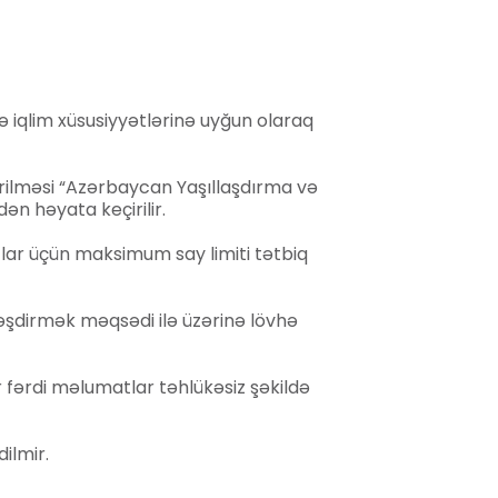
və iqlim xüsusiyyətlərinə uyğun olaraq
ərilməsi “Azərbaycan Yaşıllaşdırma və
ən həyata keçirilir.
ar üçün maksimum say limiti tətbiq
lləşdirmək məqsədi ilə üzərinə lövhə
 fərdi məlumatlar təhlükəsiz şəkildə
ilmir.