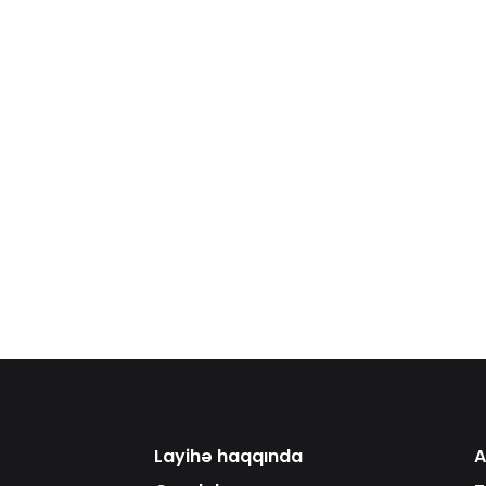
Layihə haqqında
A