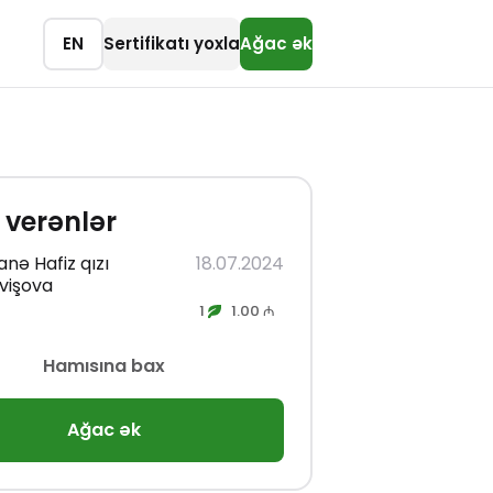
EN
Sertifikatı yoxla
Ağac ək
 verənlər
anə Hafiz qızı
18.07.2024
vişova
1
1.00 ₼
Hamısına bax
Ağac ək