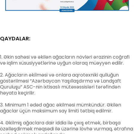
QAYDALAR:
Əkin sahəsi və əkilən ağacların növləri ərazinin coğrafi
və iqlim xüsusiyyətlərinə uyğun olaraq müəyyən edilir.
Ağacların əkilməsi və onlara aqrotexniki qulluğun
göstərilməsi “Azərbaycan Yaşıllaşdırma və Landşaft
Quruluşu” ASC-nin ixtisaslı mütəxəssisləri tərəfindən
həyata keçirilir.
Minimum 1 ədəd ağac əkilməsi mümkündür. Əkilən
ağaclar üçün maksimum say limiti tətbiq edilmir.
Əkilmiş ağaclara dair iddia ilə çıxış etmək, birbaşa
özəlləşdirmək məqsədi ilə üzərinə lövhə vurmaq, ətrafına