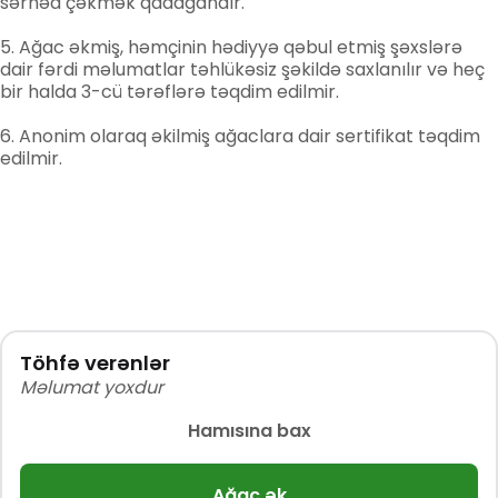
sərhəd çəkmək qadağandır.
Ağac əkmiş, həmçinin hədiyyə qəbul etmiş şəxslərə
dair fərdi məlumatlar təhlükəsiz şəkildə saxlanılır və heç
bir halda 3-cü tərəflərə təqdim edilmir.
Anonim olaraq əkilmiş ağaclara dair sertifikat təqdim
edilmir.
Töhfə verənlər
Məlumat yoxdur
Hamısına bax
Ağac ək