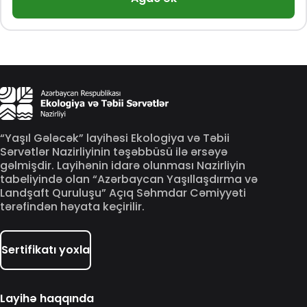
“Yaşıl Gələcək” layihəsi Ekologiya və Təbii
Sərvətlər Nazirliyinin təşəbbüsü ilə ərsəyə
gəlmişdir. Layihənin idarə olunması Nazirliyin
tabeliyində olan “Azərbaycan Yaşıllaşdırma və
Landşaft Quruluşu” Açıq Səhmdar Cəmiyyəti
tərəfindən həyata keçirilir.
Sertifikatı yoxla
Layihə haqqında