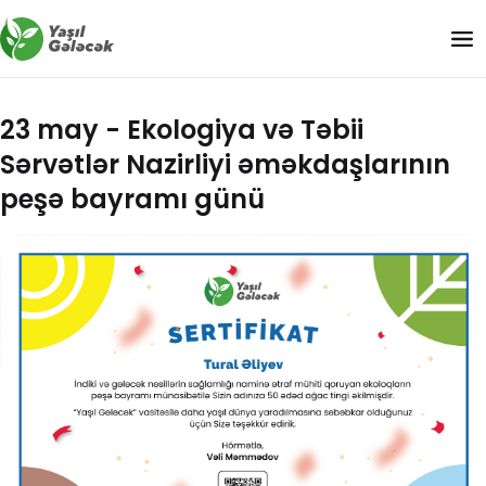
23 may - Ekologiya və Təbii
Sərvətlər Nazirliyi əməkdaşlarının
peşə bayramı günü