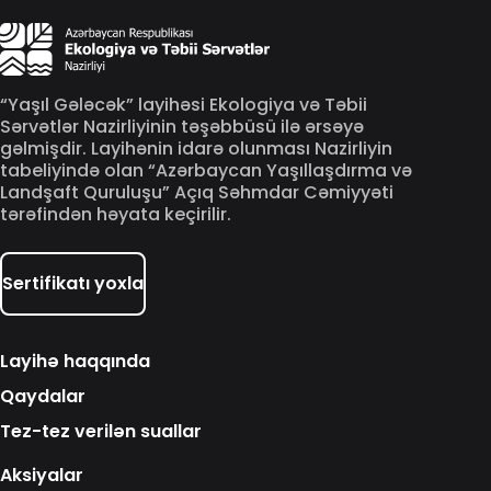
“Yaşıl Gələcək” layihəsi Ekologiya və Təbii
Sərvətlər Nazirliyinin təşəbbüsü ilə ərsəyə
gəlmişdir. Layihənin idarə olunması Nazirliyin
tabeliyində olan “Azərbaycan Yaşıllaşdırma və
Landşaft Quruluşu” Açıq Səhmdar Cəmiyyəti
tərəfindən həyata keçirilir.
Sertifikatı yoxla
Layihə haqqında
Qaydalar
Tez-tez verilən suallar
Aksiyalar