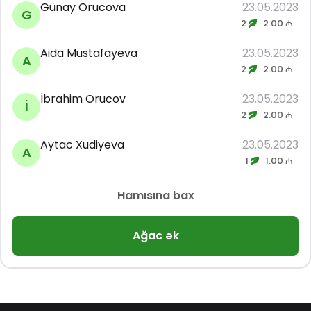
Günay Orucova
23.05.2023
G
2
2.00 ₼
Aida Mustafayeva
23.05.2023
A
2
2.00 ₼
İbrahim Orucov
23.05.2023
İ
2
2.00 ₼
Aytac Xudiyeva
23.05.2023
A
1
1.00 ₼
Hamısına bax
Ağac ək