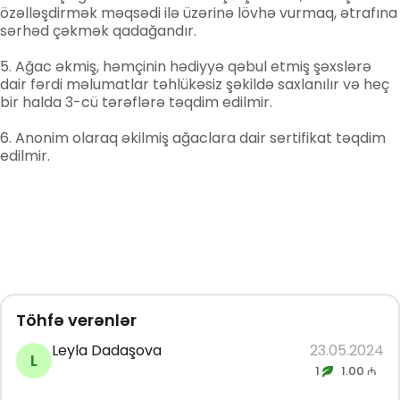
özəlləşdirmək məqsədi ilə üzərinə lövhə vurmaq, ətrafına
sərhəd çəkmək qadağandır.
Ağac əkmiş, həmçinin hədiyyə qəbul etmiş şəxslərə
dair fərdi məlumatlar təhlükəsiz şəkildə saxlanılır və heç
bir halda 3-cü tərəflərə təqdim edilmir.
Anonim olaraq əkilmiş ağaclara dair sertifikat təqdim
edilmir.
Töhfə verənlər
Leyla Dadaşova
23.05.2024
L
1
1.00 ₼