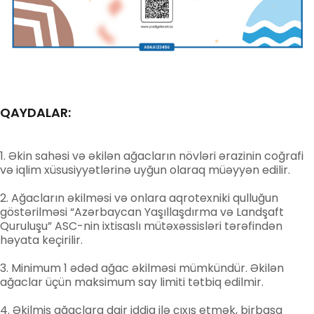
QAYDALAR:
Əkin sahəsi və əkilən ağacların növləri ərazinin coğrafi
və iqlim xüsusiyyətlərinə uyğun olaraq müəyyən edilir.
Ağacların əkilməsi və onlara aqrotexniki qulluğun
göstərilməsi “Azərbaycan Yaşıllaşdırma və Landşaft
Quruluşu” ASC-nin ixtisaslı mütəxəssisləri tərəfindən
həyata keçirilir.
Minimum 1 ədəd ağac əkilməsi mümkündür. Əkilən
ağaclar üçün maksimum say limiti tətbiq edilmir.
Əkilmiş ağaclara dair iddia ilə çıxış etmək, birbaşa