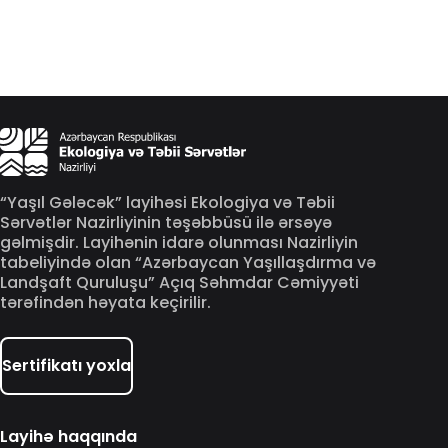
“Yaşıl Gələcək” layihəsi Ekologiya və Təbii
Sərvətlər Nazirliyinin təşəbbüsü ilə ərsəyə
gəlmişdir. Layihənin idarə olunması Nazirliyin
tabeliyində olan “Azərbaycan Yaşıllaşdırma və
Landşaft Quruluşu” Açıq Səhmdar Cəmiyyəti
tərəfindən həyata keçirilir.
Sertifikatı yoxla
Layihə haqqında