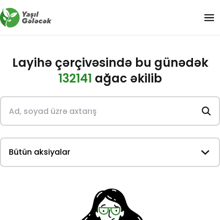
Layihə çərçivəsində bu günədək
132141
ağac əkilib