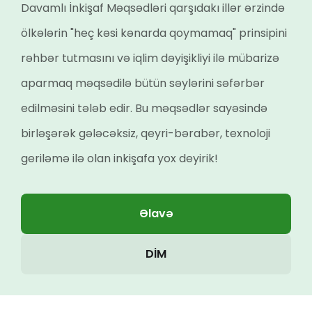
Davamlı İnkişaf Məqsədləri qarşıdakı illər ərzində
ölkələrin "heç kəsi kənarda qoymamaq" prinsipini
rəhbər tutmasını və iqlim dəyişikliyi ilə mübarizə
aparmaq məqsədilə bütün səylərini səfərbər
edilməsini tələb edir. Bu məqsədlər sayəsində
birləşərək gələcəksiz, qeyri-bərabər, texnoloji
geriləmə ilə olan inkişafa yox deyirik!
Əlavə
DİM