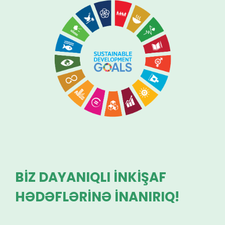
BİZ DAYANIQLI İNKİŞAF
HƏDƏFLƏRİNƏ İNANIRIQ!