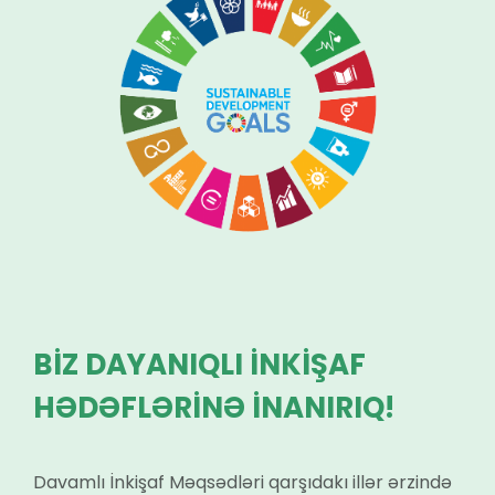
BİZ DAYANIQLI İNKİŞAF
HƏDƏFLƏRİNƏ İNANIRIQ!
Davamlı İnkişaf Məqsədləri qarşıdakı illər ərzində