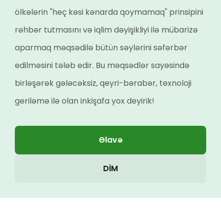
ölkələrin "heç kəsi kənarda qoymamaq" prinsipini
rəhbər tutmasını və iqlim dəyişikliyi ilə mübarizə
aparmaq məqsədilə bütün səylərini səfərbər
edilməsini tələb edir. Bu məqsədlər sayəsində
birləşərək gələcəksiz, qeyri-bərabər, texnoloji
geriləmə ilə olan inkişafa yox deyirik!
Əlavə
DİM