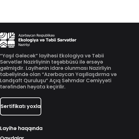
“Yaşıl Gələcək” layihəsi Ekologiya və Təbii
Sərvətlər Nazirliyinin təşəbbüsü ilə ərsəyə
gəlmişdir. Layihənin idarə olunması Nazirliyin
tabeliyində olan “Azərbaycan Yaşıllaşdırma və
Landşaft Quruluşu” Açıq Səhmdar Cəmiyyəti
tərəfindən həyata keçirilir.
Sertifikatı yoxla
Layihə haqqında
Qaydalar