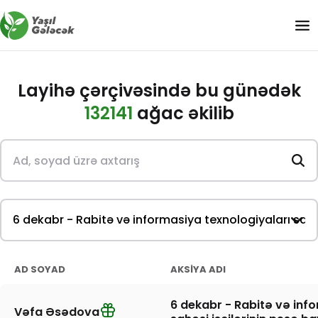
Layihə çərçivəsində bu günədək
132141
ağac əkilib
AD SOYAD
AKSIYA ADI
6 dekabr - Rabitə və inf
Vəfa Əsədova