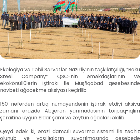
Ekologiya və Təbii Sərvətlər Nazirliyinin təşkilatçılığı, “Baku
Steel Company” QSC-nin əməkdaşlarının və
ekokönüllülərin iştirakı ilə Müşfiqabad qəsəbəsində
növbəti ağacəkmə aksiyası keçirilib.
150 nəfərdən artıq nümayəndənin iştirak etdiyi aksiya
zamanı ərazidə Abşeron yarımadasının torpaq-iqlim
şəraitinə uyğun Eldar şamı və zeytun ağacları əkilib.
Qeyd edək ki, ərazi damcılı suvarma sistemi ilə təchiz
olunub və yaşıllıqların suvarılmasında qəsəbədə