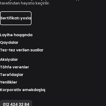
tərəfindən həyata keçirilir.
Sertifikatı yoxla
Layihə haqqında
Qaydalar
Tez-tez verilən suallar
Aksiyalar
Töhfə verənlər
Tərəfdaşlar
Yeniliklər
Korporativ əməkdaşlıq
012 424 32 84