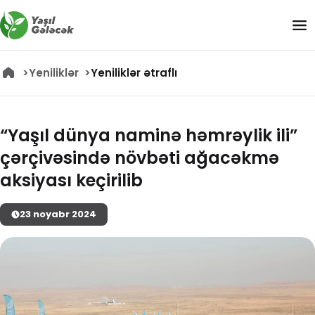
Yeniliklər
Yeniliklər ətraflı
“Yaşıl dünya naminə həmrəylik ili”
çərçivəsində növbəti ağacəkmə
aksiyası keçirilib
23
noyabr
2024