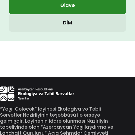
Əlavə
DİM
“Yaşıl Gələcək” layihəsi Ekologiya və Təbii
Sərvətlər Nazirliyinin təşəbbüsü ilə ərsəyə
gəlmişdir. Layihənin idarə olunması Nazirliyin
tabeliyində olan “Azərbaycan Yaşıllaşdırma və
Landşaft Quruluşu” Açıq Səhmdar Cəmiyyəti