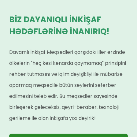
BİZ DAYANIQLI İNKİŞAF
HƏDƏFLƏRİNƏ İNANIRIQ!
Davamlı İnkişaf Məqsədləri qarşıdakı illər ərzində
ölkələrin "heç kəsi kənarda qoymamaq" prinsipini
rəhbər tutmasını və iqlim dəyişikliyi ilə mübarizə
aparmaq məqsədilə bütün səylərini səfərbər
edilməsini tələb edir. Bu məqsədlər sayəsində
birləşərək gələcəksiz, qeyri-bərabər, texnoloji
geriləmə ilə olan inkişafa yox deyirik!