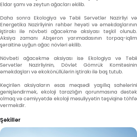
Eldar şamı və zeytun ağacları əkilib.
Daha sonra Ekologiya və Təbii Sərvətlər Nazirliyi və
Energetika Nazirliyinin rəhbər heyəti və əməkdaşlarının
iştirakı ilə növbəti ağacəkmə aksiyası təşkil olunub.
Aksiya zamanı Abşeron yarımadasının torpaq-iqlim
şəraitinə uyğun ağac növləri əkilib.
Növbəti ağacəkmə aksiyası isə Ekologiya və Təbii
Sərvətlər Nazirliyinin, Dövlət Gömrük Komitəsinin
əməkdaşları və ekokönüllülərin iştirakı ilə baş tutub.
Keçirilən aksiyaların əsas məqsədi yaşıllıq sahələrini
genişləndirmək, ekoloji tarazlığın qorunmasına dəstək
olmaq və cəmiyyətdə ekoloji məsuliyyətin təşviqinə töhfə
verməkdir.
Şəkillər