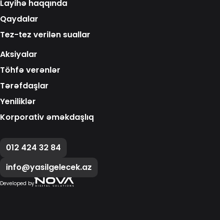
Layihə haqqında
Qaydalar
Tez-tez verilən suallar
Aksiyalar
Töhfə verənlər
Tərəfdaşlar
Yeniliklər
Korporativ əməkdaşlıq
012 424 32 84
info@yasilgelecek.az
Developed by