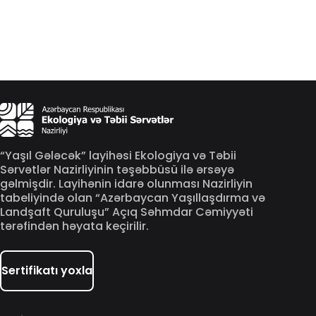
“Yaşıl Gələcək” layihəsi Ekologiya və Təbii
Sərvətlər Nazirliyinin təşəbbüsü ilə ərsəyə
gəlmişdir. Layihənin idarə olunması Nazirliyin
tabeliyində olan “Azərbaycan Yaşıllaşdırma və
Landşaft Quruluşu” Açıq Səhmdar Cəmiyyəti
tərəfindən həyata keçirilir.
Sertifikatı yoxla