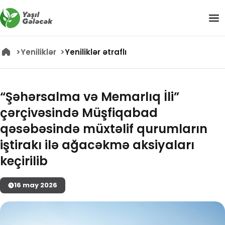
Yeniliklər
Yeniliklər ətraflı
“Şəhərsalma və Memarlıq İli”
çərçivəsində Müşfiqabad
qəsəbəsində müxtəlif qurumların
iştirakı ilə ağacəkmə aksiyaları
keçirilib
16
may
2026