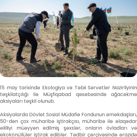
15 may tarixində Ekologiya və Təbii Sərvətlər Nazirliyinin
təşkilatçılığı ilə Müşfiqabad qəsəbəsində ağacəkmə
aksiyaları təşkil olunub.
Aksiyalarda Dövlət Sosial Müdafiə Fondunun əməkdaşları,
50-dən çox müharibə iştirakçısı, müharibə ilə əlaqədar
əlilliyi müəyyən edilmiş şəxslər, onların övladları və
ekokönüllülər iştirak ediblər. Tədbir çərçivəsində ərazidə