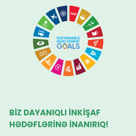
BİZ DAYANIQLI İNKİŞAF
HƏDƏFLƏRİNƏ İNANIRIQ!