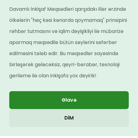
Davamlı İnkişaf Məqsədləri qarşıdakı illər ərzində
ölkələrin "heç kəsi kənarda qoymamaq" prinsipini
rəhbər tutmasını və iqlim dəyişikliyi ilə mübarizə
aparmaq məqsədilə bütün səylərini səfərbər
edilməsini tələb edir. Bu məqsədlər sayəsində
birləşərək gələcəksiz, qeyri-bərabər, texnoloji
geriləmə ilə olan inkişafa yox deyirik!
Əlavə
DİM