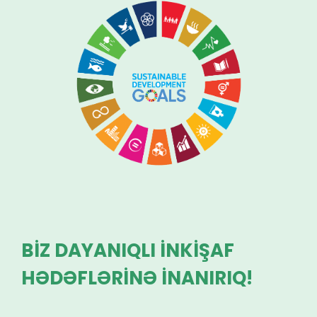
BİZ DAYANIQLI İNKİŞAF
HƏDƏFLƏRİNƏ İNANIRIQ!