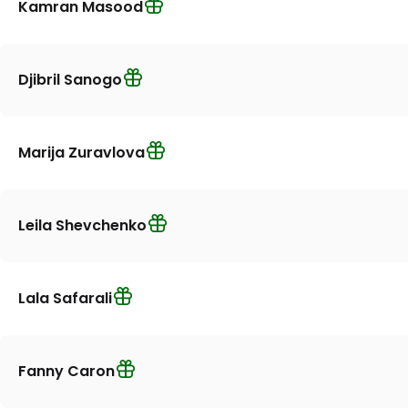
Kamran Masood
Djibril Sanogo
Marija Zuravlova
Leila Shevchenko
Lala Safarali
Fanny Caron