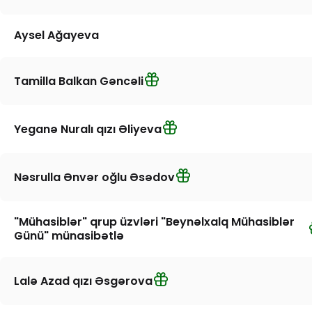
Aysel Ağayeva
Tamilla Balkan Gəncəli
Yeganə Nuralı qızı Əliyeva
Nəsrulla Ənvər oğlu Əsədov
"Mühasiblər" qrup üzvləri "Beynəlxalq Mühasiblər
Günü" münasibətlə
Lalə Azad qızı Əsgərova