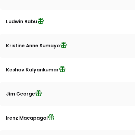
Ludwin Babu
Kristine Anne Sumayo
Keshav Kalyankumar
Jim George
Irenz Macapagal