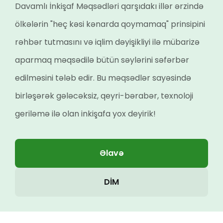
Davamlı İnkişaf Məqsədləri qarşıdakı illər ərzində
ölkələrin "heç kəsi kənarda qoymamaq" prinsipini
rəhbər tutmasını və iqlim dəyişikliyi ilə mübarizə
aparmaq məqsədilə bütün səylərini səfərbər
edilməsini tələb edir. Bu məqsədlər sayəsində
birləşərək gələcəksiz, qeyri-bərabər, texnoloji
geriləmə ilə olan inkişafa yox deyirik!
Əlavə
DİM