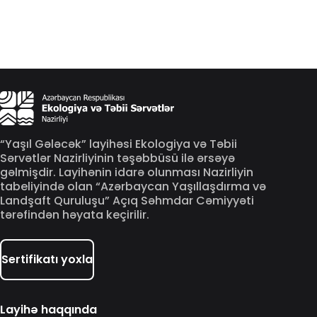
“Yaşıl Gələcək” layihəsi Ekologiya və Təbii
Sərvətlər Nazirliyinin təşəbbüsü ilə ərsəyə
gəlmişdir. Layihənin idarə olunması Nazirliyin
tabeliyində olan “Azərbaycan Yaşıllaşdırma və
Landşaft Quruluşu” Açıq Səhmdar Cəmiyyəti
tərəfindən həyata keçirilir.
Sertifikatı yoxla
Layihə haqqında