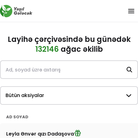
Layihə çərçivəsində bu günədək
132146
ağac əkilib
AD SOYAD
Leyla Ənvər qızı Dadaşova