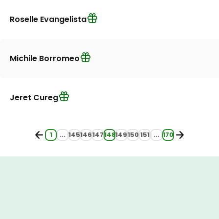
Roselle Evangelista
Michile Borromeo
Jeret Cureg
1
...
145
146
147
148
149
150
151
...
170