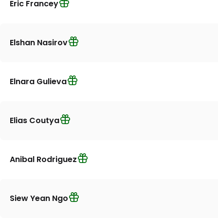
Eric Francey
Elshan Nasirov
Elnara Gulieva
Elias Coutya
Anibal Rodriguez
Siew Yean Ngo