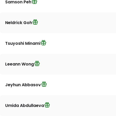
Samson Peh
Neldrick Goh
Tsuyoshi Minami
Leeann Wong
Jeyhun Abbasov
Umida Abdullaeva