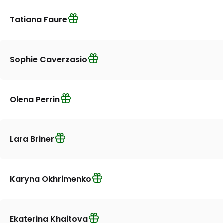
Tatiana Faure
Sophie Caverzasio
Olena Perrin
Lara Briner
Karyna Okhrimenko
Ekaterina Khaitova