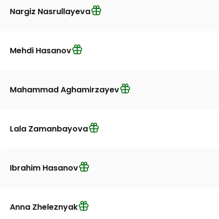
Nargiz Nasrullayeva
Mehdi Hasanov
Mahammad Aghamirzayev
Lala Zamanbayova
Ibrahim Hasanov
Anna Zheleznyak