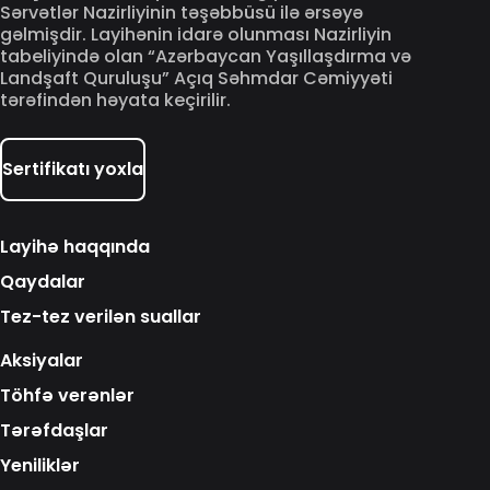
Sərvətlər Nazirliyinin təşəbbüsü ilə ərsəyə
gəlmişdir. Layihənin idarə olunması Nazirliyin
tabeliyində olan “Azərbaycan Yaşıllaşdırma və
Landşaft Quruluşu” Açıq Səhmdar Cəmiyyəti
tərəfindən həyata keçirilir.
Sertifikatı yoxla
Layihə haqqında
Qaydalar
Tez-tez verilən suallar
Aksiyalar
Töhfə verənlər
Tərəfdaşlar
Yeniliklər