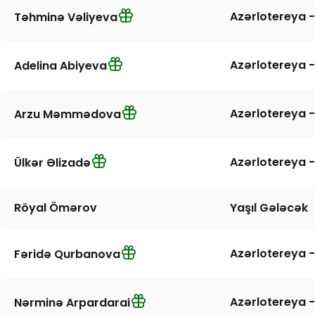
Azərlotereya -
Təhminə Vəliyeva
Azərlotereya -
Adelina Abiyeva
Azərlotereya -
Arzu Məmmədova
Azərlotereya -
Ülkər Əlizadə
Röyal Ömərov
Yaşıl Gələcək
Azərlotereya -
Fəridə Qurbanova
Azərlotereya -
Nərminə Arpardarai