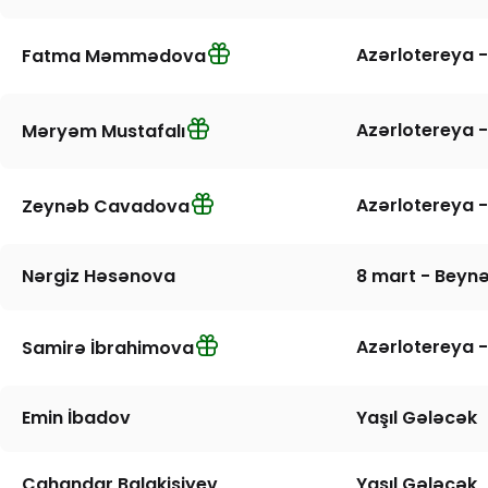
Azərlotereya -
Fatma Məmmədova
Azərlotereya -
Məryəm Mustafalı
Azərlotereya -
Zeynəb Cavadova
Nərgiz Həsənova
8 mart - Beynə
Azərlotereya -
Samirə İbrahimova
Emin İbadov
Yaşıl Gələcək
Cahandar Balakişiyev
Yaşıl Gələcək