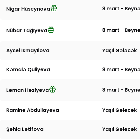
8 mart - Beynə
Nigar Hüseynova
8 mart - Beynə
Nübar Tağıyeva
Aysel İsmayılova
Yaşıl Gələcək
Kəmalə Quliyeva
8 mart - Beynə
8 mart - Beynə
Ləman Həziyeva
Raminə Abdullayeva
Yaşıl Gələcək
Şəhla Lətifova
Yaşıl Gələcək