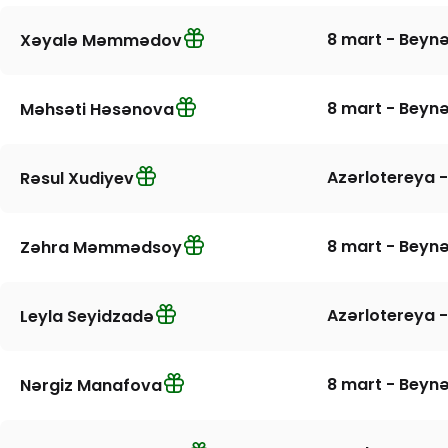
8 mart - Beynə
Xəyalə Məmmədov
8 mart - Beynə
Məhsəti Həsənova
Azərlotereya -
Rəsul Xudiyev
8 mart - Beynə
Zəhra Məmmədsoy
Azərlotereya -
Leyla Seyidzadə
8 mart - Beynə
Nərgiz Manafova