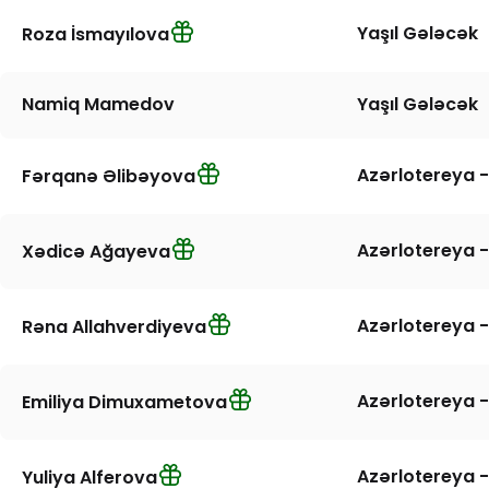
Yaşıl Gələcək
Roza İsmayılova
Namiq Mamedov
Yaşıl Gələcək
Azərlotereya -
Fərqanə Əlibəyova
Azərlotereya -
Xədicə Ağayeva
Azərlotereya -
Rəna Allahverdiyeva
Azərlotereya -
Emiliya Dimuxametova
Azərlotereya -
Yuliya Alferova