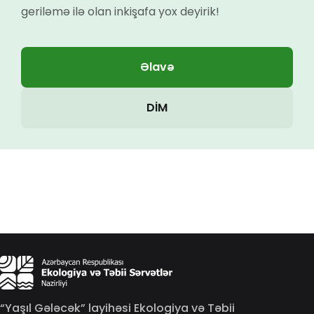
geriləmə ilə olan inkişafa yox deyirik!
Əlavə
DİM
“Yaşıl Gələcək” layihəsi Ekologiya və Təbii