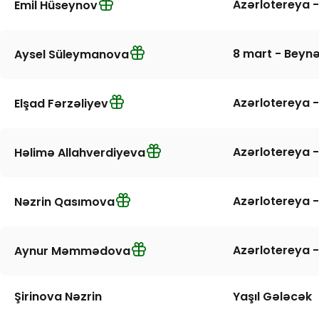
Azərlotereya -
Emil Hüseynov
8 mart - Beynə
Aysel Süleymanova
Azərlotereya -
Elşad Fərzəliyev
Azərlotereya -
Həlimə Allahverdiyeva
Azərlotereya -
Nəzrin Qasımova
Azərlotereya -
Aynur Məmmədova
Şirinova Nəzrin
Yaşıl Gələcək