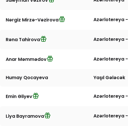
Süleyman Vəzirov
Azərlotereya -
Nərgiz Mirzə-Vəzirova
Azərlotereya -
Rəna Tahirova
Azərlotereya -
Anar Məmmədov
Humay Qocayeva
Yaşıl Gələcək
Azərlotereya -
Emin Əliyev
Azərlotereya -
Liya Bayramova