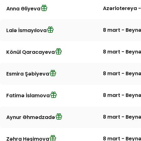
Azərlotereya -
Anna Əliyeva
8 mart - Beynə
Lalə İsmayılova
8 mart - Beynə
Könül Qaracayeva
8 mart - Beynə
Esmira Şəbiyeva
8 mart - Beynə
Fatimə İslamova
8 mart - Beynə
Aynur Əhmədzadə
8 mart - Beynə
Zəhra Həşimova