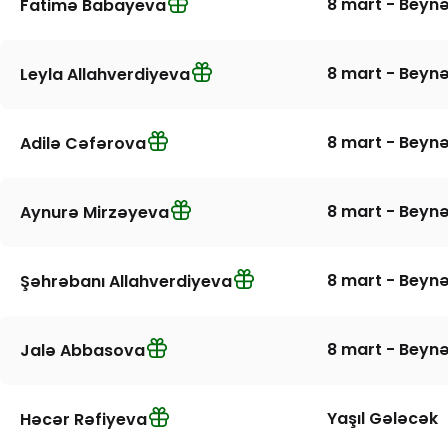
8 mart - Beynə
Fatimə Babayeva
8 mart - Beynə
Leyla Allahverdiyeva
8 mart - Beynə
Adilə Cəfərova
8 mart - Beynə
Aynurə Mirzəyeva
8 mart - Beynə
Şəhrəbanı Allahverdiyeva
8 mart - Beynə
Jalə Abbasova
Yaşıl Gələcək
Həcər Rəfiyeva