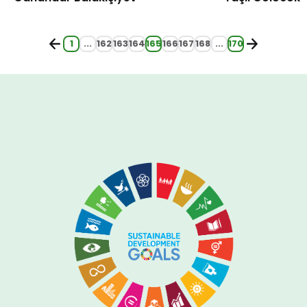
1
...
162
163
164
165
166
167
168
...
170