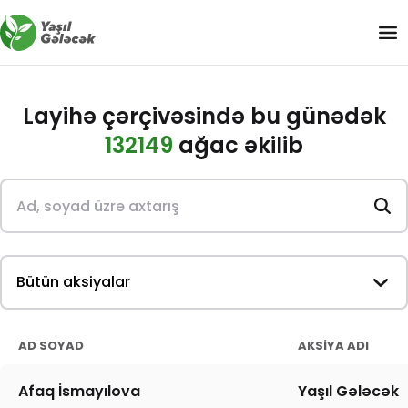
Layihə çərçivəsində bu günədək
132149
ağac əkilib
AD SOYAD
AKSIYA ADI
Afaq İsmayılova
Yaşıl Gələcək