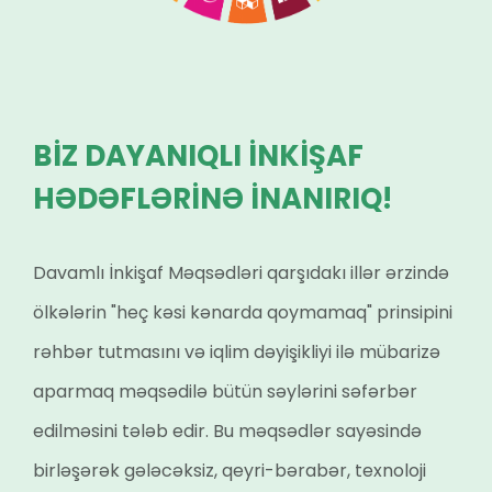
BİZ DAYANIQLI İNKİŞAF
HƏDƏFLƏRİNƏ İNANIRIQ!
Davamlı İnkişaf Məqsədləri qarşıdakı illər ərzində
ölkələrin "heç kəsi kənarda qoymamaq" prinsipini
rəhbər tutmasını və iqlim dəyişikliyi ilə mübarizə
aparmaq məqsədilə bütün səylərini səfərbər
edilməsini tələb edir. Bu məqsədlər sayəsində
birləşərək gələcəksiz, qeyri-bərabər, texnoloji