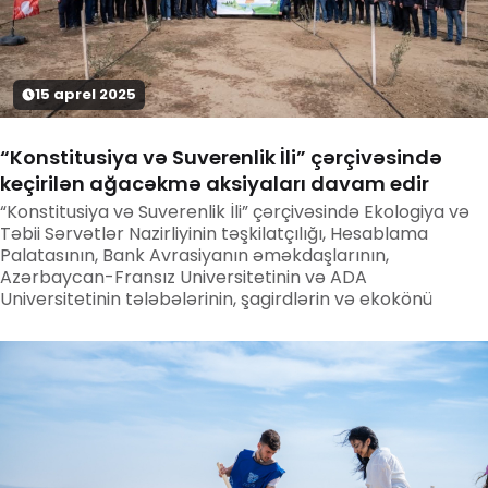
15
aprel
2025
“Konstitusiya və Suverenlik İli” çərçivəsində
keçirilən ağacəkmə aksiyaları davam edir
“Konstitusiya və Suverenlik İli” çərçivəsində Ekologiya və
Təbii Sərvətlər Nazirliyinin təşkilatçılığı, Hesablama
Palatasının, Bank Avrasiyanın əməkdaşlarının,
Azərbaycan-Fransız Universitetinin və ADA
Universitetinin tələbələrinin, şagirdlərin və ekokönü