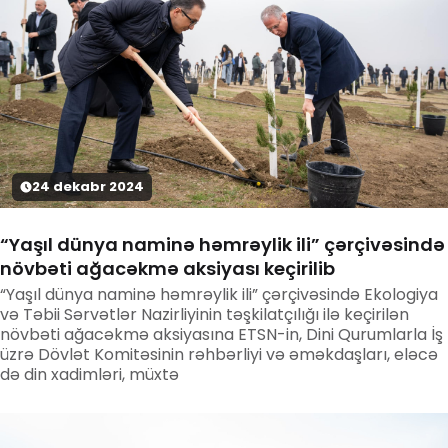
24
dekabr
2024
“Yaşıl dünya naminə həmrəylik ili” çərçivəsində
növbəti ağacəkmə aksiyası keçirilib
“Yaşıl dünya naminə həmrəylik ili” çərçivəsində Ekologiya
və Təbii Sərvətlər Nazirliyinin təşkilatçılığı ilə keçirilən
növbəti ağacəkmə aksiyasına ETSN-in, Dini Qurumlarla İş
üzrə Dövlət Komitəsinin rəhbərliyi və əməkdaşları, eləcə
də din xadimləri, müxtə