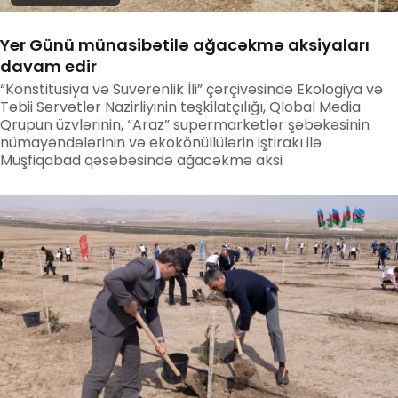
Yer Günü münasibətilə ağacəkmə aksiyaları
davam edir
“Konstitusiya və Suverenlik İli” çərçivəsində Ekologiya və
Təbii Sərvətlər Nazirliyinin təşkilatçılığı, Qlobal Media
Qrupun üzvlərinin, “Araz” supermarketlər şəbəkəsinin
nümayəndələrinin və ekokönüllülərin iştirakı ilə
Müşfiqabad qəsəbəsində ağacəkmə aksi