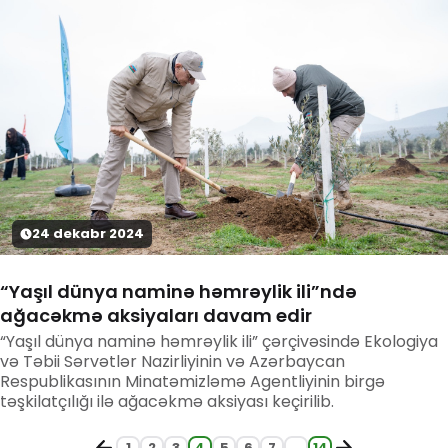
24
dekabr
2024
“Yaşıl dünya naminə həmrəylik ili”ndə
ağacəkmə aksiyaları davam edir
“Yaşıl dünya naminə həmrəylik ili” çərçivəsində Ekologiya
və Təbii Sərvətlər Nazirliyinin və Azərbaycan
Respublikasının Minatəmizləmə Agentliyinin birgə
təşkilatçılığı ilə ağacəkmə aksiyası keçirilib.
1
2
3
4
5
6
7
...
14