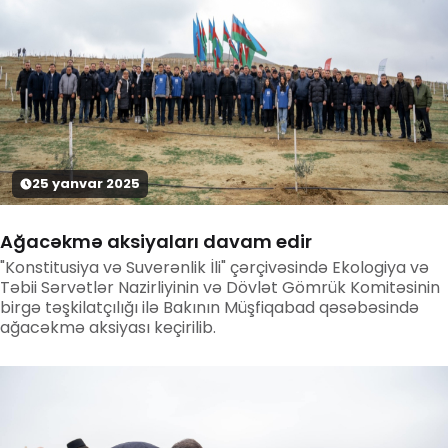
25
yanvar
2025
Ağacəkmə aksiyaları davam edir
"Konstitusiya və Suverənlik İli" çərçivəsində Ekologiya və
Təbii Sərvətlər Nazirliyinin və Dövlət Gömrük Komitəsinin
birgə təşkilatçılığı ilə Bakının Müşfiqabad qəsəbəsində
ağacəkmə aksiyası keçirilib.