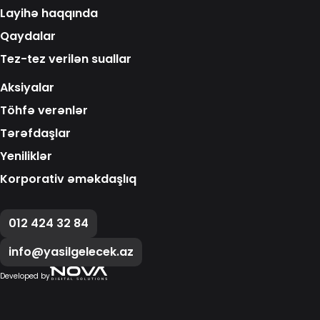
Layihə haqqında
Qaydalar
Tez-tez verilən suallar
Aksiyalar
Töhfə verənlər
Tərəfdaşlar
Yeniliklər
Korporativ əməkdaşlıq
012 424 32 84
info@yasilgelecek.az
Developed by