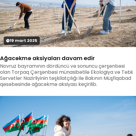
19
mart
2025
Ağacəkmə aksiyaları davam edir
Novruz bayramının dördüncü və sonuncu çərşənbəsi
olan Torpaq Çərşənbəsi münasibətilə Ekologiya və Təbii
Sərvətlər Nazirliyinin təşkilatçılığı ilə Bakının Müşfiqabad
qəsəbəsində ağacəkmə aksiyası keçirilib.