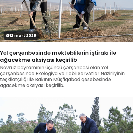
12
mart
2025
Yel çərşənbəsində məktəblilərin iştirakı ilə
ağacəkmə aksiyası keçirilib
Novruz bayramının üçüncü çərşənbəsi olan Yel
çərşənbəsində Ekologiya və Təbii Sərvətlər Nazirliyinin
təşkilatçılığı ilə Bakının Müşfiqabad qəsəbəsində
ağacəkmə aksiyası keçirilib.