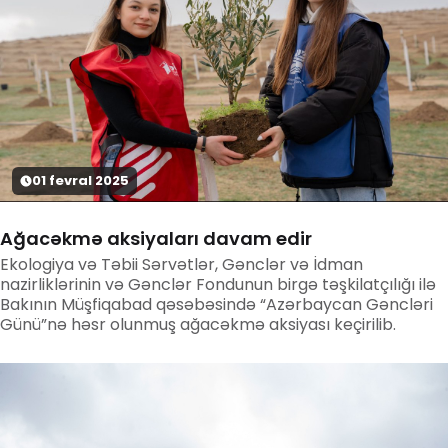
01
fevral
2025
Ağacəkmə aksiyaları davam edir
Ekologiya və Təbii Sərvətlər, Gənclər və İdman
nazirliklərinin və Gənclər Fondunun birgə təşkilatçılığı ilə
Bakının Müşfiqabad qəsəbəsində “Azərbaycan Gəncləri
Günü”nə həsr olunmuş ağacəkmə aksiyası keçirilib.