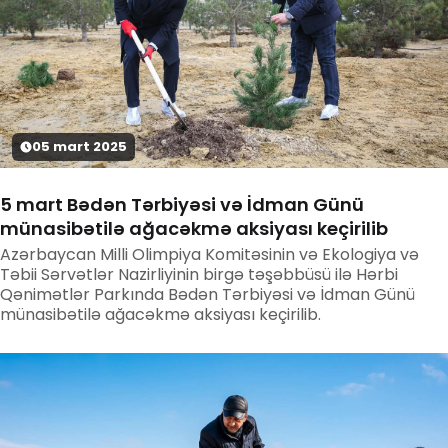
05
mart
2025
5 mart Bədən Tərbiyəsi və İdman Günü
münasibətilə ağacəkmə aksiyası keçirilib
Azərbaycan Milli Olimpiya Komitəsinin və Ekologiya və
Təbii Sərvətlər Nazirliyinin birgə təşəbbüsü ilə Hərbi
Qənimətlər Parkında Bədən Tərbiyəsi və İdman Günü
münasibətilə ağacəkmə aksiyası keçirilib.