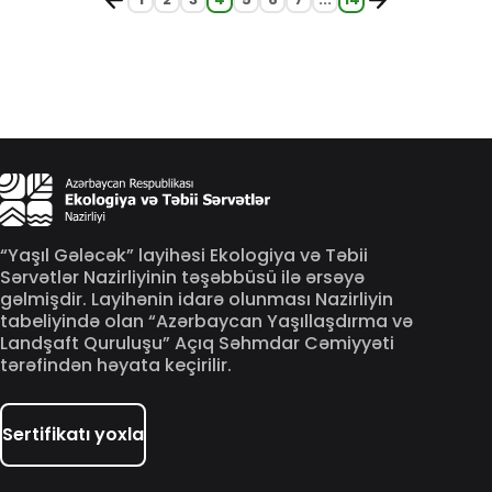
“Yaşıl Gələcək” layihəsi Ekologiya və Təbii
Sərvətlər Nazirliyinin təşəbbüsü ilə ərsəyə
gəlmişdir. Layihənin idarə olunması Nazirliyin
tabeliyində olan “Azərbaycan Yaşıllaşdırma və
Landşaft Quruluşu” Açıq Səhmdar Cəmiyyəti
tərəfindən həyata keçirilir.
Sertifikatı yoxla