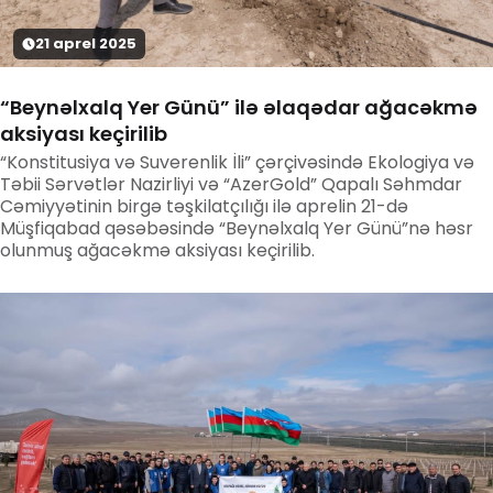
21
aprel
2025
“Beynəlxalq Yer Günü” ilə əlaqədar ağacəkmə
aksiyası keçirilib
“Konstitusiya və Suverenlik İli” çərçivəsində Ekologiya və
Təbii Sərvətlər Nazirliyi və “AzerGold” Qapalı Səhmdar
Cəmiyyətinin birgə təşkilatçılığı ilə aprelin 21-də
Müşfiqabad qəsəbəsində “Beynəlxalq Yer Günü”nə həsr
olunmuş ağacəkmə aksiyası keçirilib.