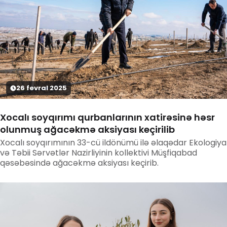
26
fevral
2025
Xocalı soyqırımı qurbanlarının xatirəsinə həsr
olunmuş ağacəkmə aksiyası keçirilib
Xocalı soyqırımının 33-cü ildönümü ilə əlaqədar Ekologiya
və Təbii Sərvətlər Nazirliyinin kollektivi Müşfiqabad
qəsəbəsində ağacəkmə aksiyası keçirib.