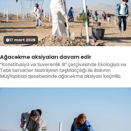
17
mart
2025
Ağacəkmə aksiyaları davam edir
“Konstitusiya və Suverenlik İli” çərçivəsində Ekologiya və
Təbii Sərvətlər Nazirliyinin təşkilatçılığı ilə Bakının
Müşfiqabad qəsəbəsində ağacəkmə aksiyası keçirilib.